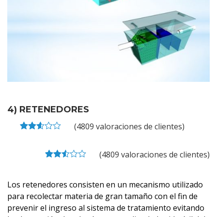
4) RETENEDORES
(
4809
valoraciones de clientes)
Valorado
4805
con
2.54
(
4809
valoraciones de clientes)
de 5
2.54
5
4805
en
out of
base
based
Los retenedores consisten en un mecanismo utilizado
a
on
valoraciones
para recolectar materia de gran tamaño con el fin de
customer
de
ratings
prevenir el ingreso al sistema de tratamiento evitando
clientes