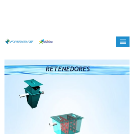
Warning
: Creating default object from empty value in
/home/jxb42aid39qi/public_html/wp-
content/themes/wp-yellow-
hats/inc/ReduxCore/inc/class.redux_filesystem.php
on
line
29