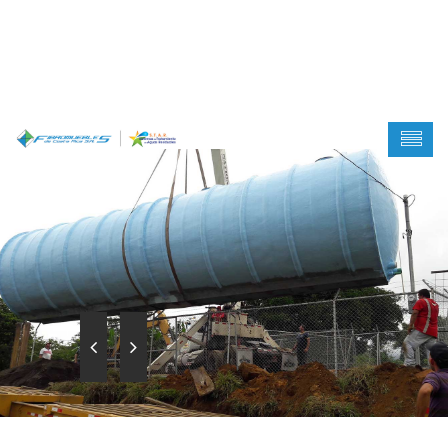
Warning
: Creating default object from empty value in
/home/jxb42aid39qi/public_html/wp-
content/themes/wp-yellow-
hats/inc/ReduxCore/inc/class.redux_filesystem.php
on
line
29