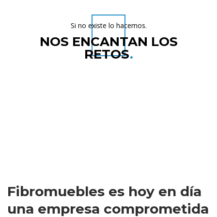
Si no existe lo hacemos.
NOS ENCANTAN LOS
RETOS
.
tanque de agua
tanque séptico plástico reforzado
FILTRO ANAEROBIO
Tanque Torpedo de retardo pluvial
sistema de tratamiento de aguas residuales
Plantas de tratamiento de aguas residuales
tanques de captacion de agua y retención de aguas
pluviales
tanques de fibra de vidrio
Fibromuebles es hoy en día
una empresa comprometida